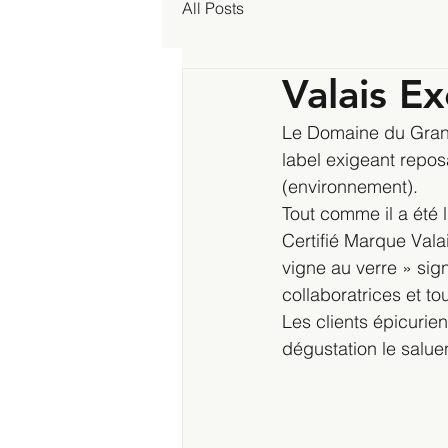
All Posts
Valais E
Le Domaine du Grand 
label exigeant repo
(environnement).
Tout comme il a été 
Certifié Marque Valai
vigne au verre » sign
collaboratrices et t
Les clients épicurie
dégustation le salue