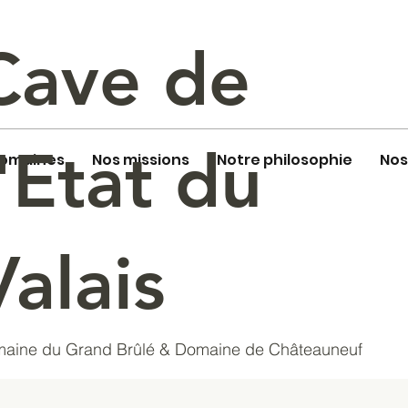
Cave de
l'Etat du
domaines
Nos missions
Notre philosophie
Nos
Valais
aine du Grand Brûlé & Domaine de Châteauneuf