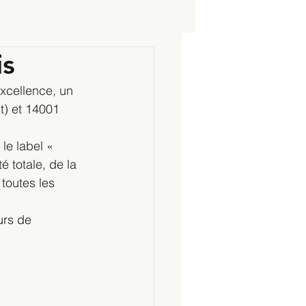
is
xcellence, un 
) et 14001 
le label « 
é totale, de la 
toutes les 
urs de 