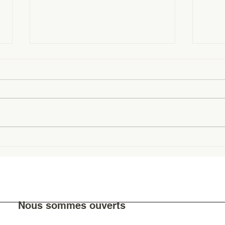
Un Mondial de Bruxelles en
Les v
or et en argent
du V
Nous sommes ouverts