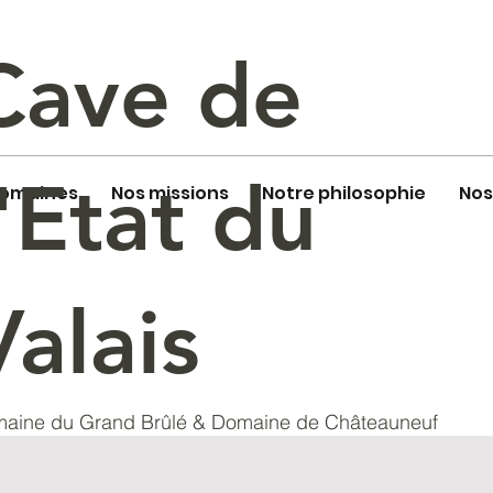
Cave de
l'Etat du
domaines
Nos missions
Notre philosophie
Nos
Valais
aine du Grand Brûlé & Domaine de Châteauneuf