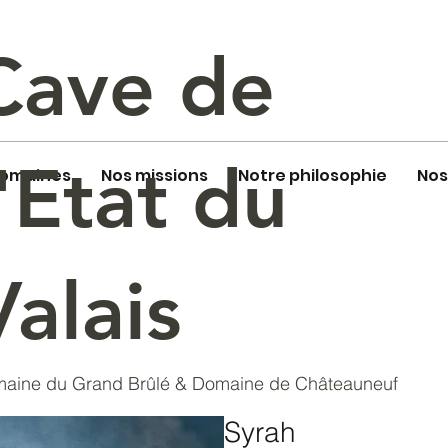
Cave de
l'Etat du
domaines
Nos missions
Notre philosophie
Nos
Valais
aine du Grand Brûlé & Domaine de Châteauneuf
Syrah