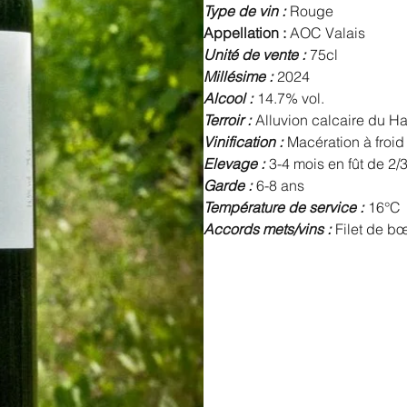
Type de vin :
Rouge
Appellation :
AOC Valais
Unité de vente :
75cl
Millésime :
2024
Alcool :
14.7% vol.
Terroir :
Alluvion calcaire du Ha
Vinification :
Macération à froid 
Elevage :
3-4 mois en fût de 2
Garde :
6-8 ans
Température de service :
16°C
Accords mets/vins :
Filet de bœ