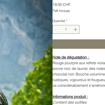
Prix
19,00 CHF
TVA Incluse
Quantité
*
Note de dégustation :
Rouge pourpre aux reflets viol
poivre noir, de laurier, des not
chocolat noir. Bouche volumine
rustiques, vigoureux et fougueu
va considérablement s’améliore
Informations produit :
Contient des sulfites