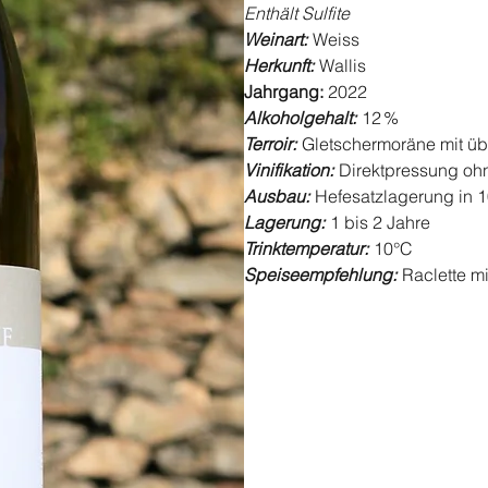
Enthält Sulfite
Weinart:
Weiss
Herkunft:
Wallis
Jahrgang:
2022
Alkoholgehalt:
12 %
Terroir:
Gletschermoräne mit übe
Vinifikation:
Direktpressung ohn
Ausbau:
Hefesatzlagerung in 1
Lagerung:
1 bis 2 Jahre
Trinktemperatur:
10°C
Speiseempfehlung:
Raclette m