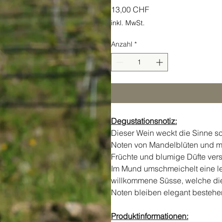
Preis
13,00 CHF
inkl. MwSt.
Anzahl
*
Degustationsnotiz:
Dieser Wein weckt die Sinne sc
Noten von Mandelblüten und m
Früchte und blumige Düfte ver
Im Mund umschmeichelt eine lei
willkommene Süsse, welche die
Noten bleiben elegant bestehen
Produktinformationen: