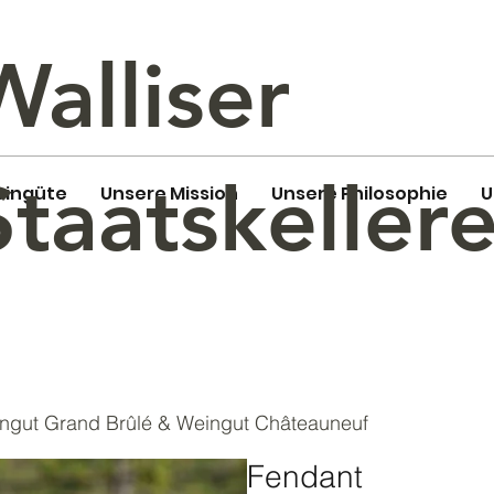
Walliser
Staatskellere
eingüte
Unsere Mission
Unsere Philosophie
U
ngut Grand Brûlé & Weingut Châteauneuf
Fendant