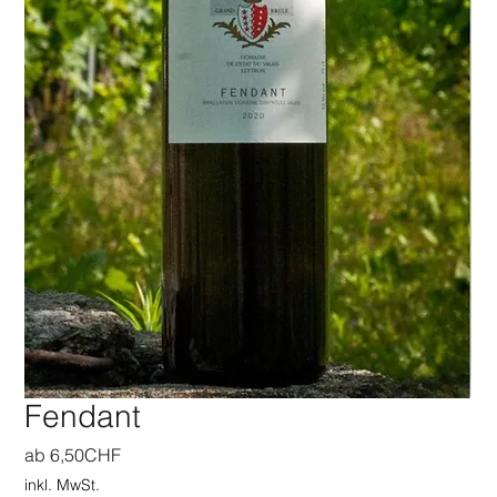
Fendant
Sale-
ab
6,50CHF
Preis
inkl. MwSt.